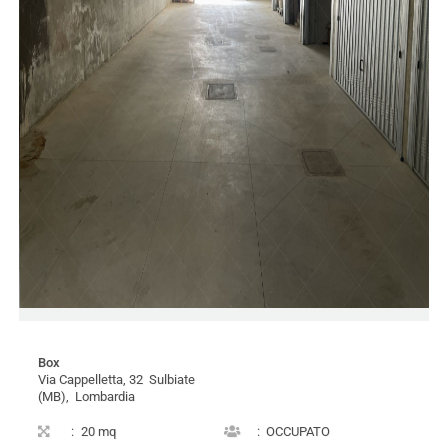
Box
Via Cappelletta, 32 Sulbiate
(MB), Lombardia
:
20 mq
:
OCCUPATO