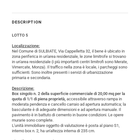
DESCRIPTION
LOTTO 5
Localizzazione:
Nel Comune di SULBIATE, Via Cappelletta 32, il bene è ubicato in
zona periferica in un'area residenziale, le zone limitrofe si trovano
in un'area residenziale (i più importanti centri limitrofi sono Merate,
Vimercate, Monza). Il traffico nella zona è locale, i parcheggi sono
sufficienti. Sono inoltre presenti i servizi di urbanizzazione
primaria e secondaria.
Descrizione:
Box singolo n. 2 della superficie commerciale di 20,00 mq per la
quota di 1/1 di piena proprietà,
accessibile attraverso rampa in
moderata pendenza e cancello carraio ad apertura automatica; la
basculante è di adeguate dimensioni e ad apertura manuale. Il
pavimento è in battuto di cemento in buone condizioni. Le opere
murarie sono complete.
L'unità immobiliare oggetto di valutazione è posta al piano S1,
interno box n. 2, ha un'altezza interna di 235 cm.