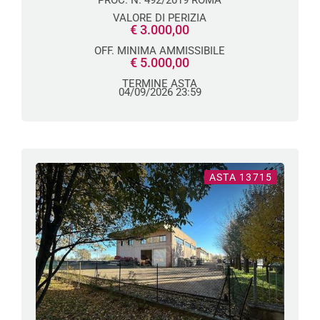
PROC. N. 492/2019 ROMA
NATURA BOSCHIVA IN RIETI
VALORE DI PERIZIA
€ 3.000,00
OFF. MINIMA AMMISSIBILE
€ 5.000,00
TERMINE ASTA
04/09/2026 23:59
ASTA 13715