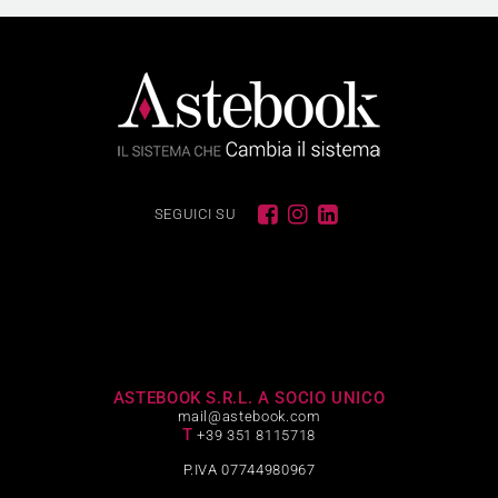
SEGUICI SU
ASTEBOOK S.R.L. A SOCIO UNICO
mail@astebook.com
T
+39 351 8115718
P.IVA 07744980967