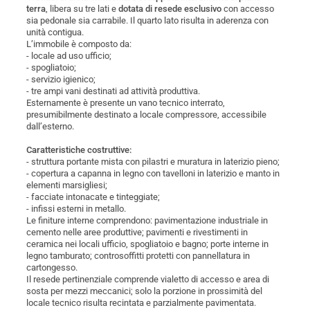
terra
, libera su tre lati e
dotata di resede esclusivo
con accesso
sia pedonale sia carrabile. Il quarto lato risulta in aderenza con
unità contigua.
L’immobile è composto da:
- locale ad uso ufficio;
- spogliatoio;
- servizio igienico;
- tre ampi vani destinati ad attività produttiva.
Esternamente è presente un vano tecnico interrato,
presumibilmente destinato a locale compressore, accessibile
dall’esterno.
Caratteristiche costruttive:
- struttura portante mista con pilastri e muratura in laterizio pieno;
- copertura a capanna in legno con tavelloni in laterizio e manto in
elementi marsigliesi;
- facciate intonacate e tinteggiate;
- infissi esterni in metallo.
Le finiture interne comprendono: pavimentazione industriale in
cemento nelle aree produttive; pavimenti e rivestimenti in
ceramica nei locali ufficio, spogliatoio e bagno; porte interne in
legno tamburato; controsoffitti protetti con pannellatura in
cartongesso.
Il resede pertinenziale comprende vialetto di accesso e area di
sosta per mezzi meccanici; solo la porzione in prossimità del
locale tecnico risulta recintata e parzialmente pavimentata.