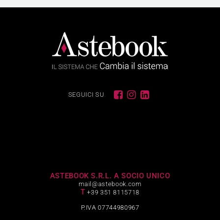
SEGUICI SU
ASTEBOOK S.R.L. A SOCIO UNICO
mail@astebook.com
T
+39 351 8115718
P.IVA 07744980967