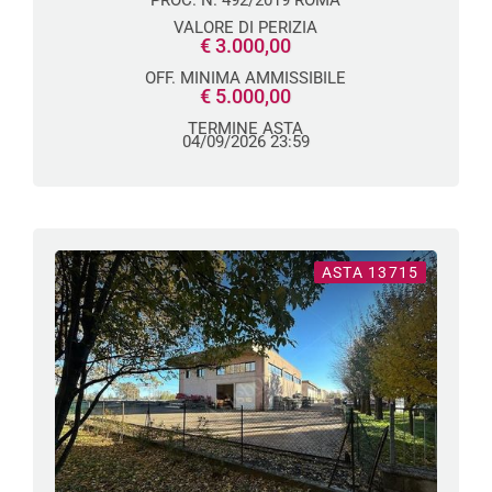
PROC. N. 492/2019 ROMA
NATURA BOSCHIVA IN RIETI
VALORE DI PERIZIA
€ 3.000,00
OFF. MINIMA AMMISSIBILE
€ 5.000,00
TERMINE ASTA
04/09/2026 23:59
ASTA 13715