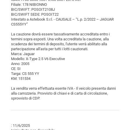
Filiale: 178 NIBIONNO
BIC/SWIFT: POSOIT2108J
BIC/SWIFT SEDE: POSOIT22
Intestato a Astebook S.r.l. - CAUSALE – “L.p. 2/2022 – JAGUAR
CS555YY”
La cauzione dovrà essere tassativamente accreditata entro i
termini sopra esposti. Una volta accreditata la cauzione, alla
scadenza dei termini di deposito, l'utente verrà abilitato alla
partecipazione all'asta per tutti i lotti cauzionati.
Marca: Jaguar
Modello: X-Type 2.5 V6 Executive
Anno: 2005
CE: SI
Targa: CS 555 YY
KM: 151534
La vendita verra effettuata esente IVA - Il veicolo presenta danni
alla carrozzeria. Provvisto di chiavi e di carta di circolazione,
sprovvisto di CDP.
: 11/6/2025