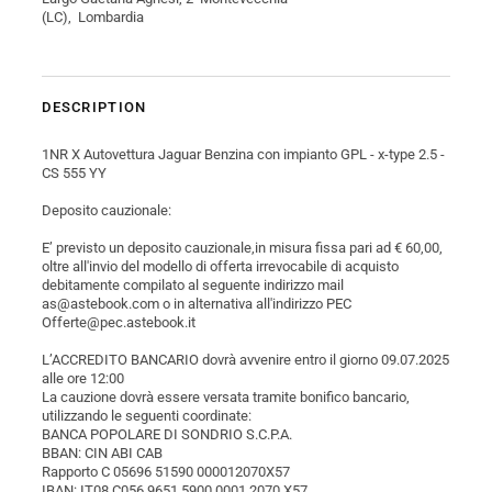
(LC), Lombardia
DESCRIPTION
1NR X Autovettura Jaguar Benzina con impianto GPL - x-type 2.5 -
CS 555 YY
Deposito cauzionale:
E’ previsto un deposito cauzionale,in misura fissa pari ad € 60,00,
oltre all'invio del modello di offerta irrevocabile di acquisto
debitamente compilato al seguente indirizzo mail
as@astebook.com o in alternativa all'indirizzo PEC
Offerte@pec.astebook.it
L’ACCREDITO BANCARIO dovrà avvenire entro il giorno 09.07.2025
alle ore 12:00
La cauzione dovrà essere versata tramite bonifico bancario,
utilizzando le seguenti coordinate:
BANCA POPOLARE DI SONDRIO S.C.P.A.
BBAN: CIN ABI CAB
Rapporto C 05696 51590 000012070X57
IBAN: IT08 C056 9651 5900 0001 2070 X57