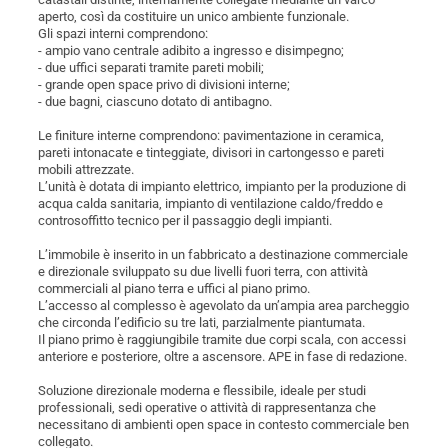
aperto, così da costituire un unico ambiente funzionale.
Gli spazi interni comprendono:
- ampio vano centrale adibito a ingresso e disimpegno;
- due uffici separati tramite pareti mobili;
- grande open space privo di divisioni interne;
- due bagni, ciascuno dotato di antibagno.
Le finiture interne comprendono: pavimentazione in ceramica,
pareti intonacate e tinteggiate, divisori in cartongesso e pareti
mobili attrezzate.
L’unità è dotata di impianto elettrico, impianto per la produzione di
acqua calda sanitaria, impianto di ventilazione caldo/freddo e
controsoffitto tecnico per il passaggio degli impianti.
L’immobile è inserito in un fabbricato a destinazione commerciale
e direzionale sviluppato su due livelli fuori terra, con attività
commerciali al piano terra e uffici al piano primo.
L’accesso al complesso è agevolato da un’ampia area parcheggio
che circonda l’edificio su tre lati, parzialmente piantumata.
Il piano primo è raggiungibile tramite due corpi scala, con accessi
anteriore e posteriore, oltre a ascensore. APE in fase di redazione.
Soluzione direzionale moderna e flessibile, ideale per studi
professionali, sedi operative o attività di rappresentanza che
necessitano di ambienti open space in contesto commerciale ben
collegato.