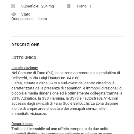
Superficie:
204 mq
Piano:
T
Stato
Occupazione:
Libero
DESCRIZIONE
LOTTO UNICO
Localizzazione:
Nel Comune di Fano (PU), nella zona commerciale e produttiva di
Bellocchi, in Via Luigi Einaudi nn. 64 e 68.
L’area, situata a circa 8 km a sud-ovest del centro cittadino, è
caratterizzata dalla presenza di capannoni e immobili direzionali di
piccola e media dimensione ed è ottimamente collegata tramite la
SS16 Adriatica, la SS3 Flaminia, la SS73 e l’autostrada A14, con
accesso dagli svincoli di Fano Sud e Bellocchi. La zona dispone
inoltre di ampie aree di sosta e dei principali servizi nelle
immediate vicinanze.
Descrizione:
Trattasi di
immobile ad uso ufficio
composto da due unità
catastali distinte, internamente collegate mediante un varco