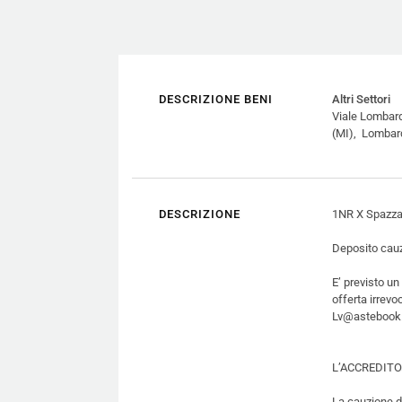
DESCRIZIONE BENI
Altri Settori
Viale Lombard
(MI), Lombar
DESCRIZIONE
1NR X Spazza
Deposito cauz
E’ previsto un
offerta irrevo
Lv@astebook.c
L’ACCREDITO B
La cauzione d