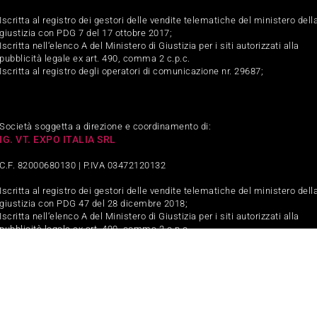
Iscritta al registro dei gestori delle vendite telematiche del ministero dell
giustizia con PDG 7 del 17 ottobre 2017;
Iscritta nell‘elenco A del Ministero di Giustizia per i siti autorizzati alla
pubblicità legale ex art. 490, comma 2 c.p.c.
Iscritta al registro degli operatori di comunicazione nr. 29687;
Società soggetta a direzione e coordinamento di:
IG. VT. EXPO ITALIA SRL
C.F. 82000680130 | P.IVA 03472120132
Iscritta al registro dei gestori delle vendite telematiche del ministero dell
giustizia con PDG 47 del 28 dicembre 2018;
Iscritta nell‘elenco A del Ministero di Giustizia per i siti autorizzati alla
pubblicità legale ex art. 490, comma 2 c.p.c.
Iscritta al registro degli operatori di comunicazione nr. 32831;