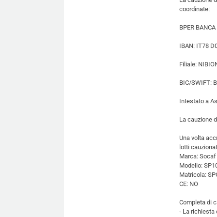
coordinate:
BPER BANCA
IBAN: IT78 D
Filiale: NIBI
BIC/SWIFT:
Intestato a A
La cauzione d
Una volta accre
lotti cauzionat
Marca: Socaf
Modello: SP1
Matricola: S
CE: NO
Completa di ca
- La richiesta