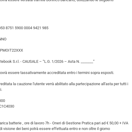
053 8751 5900 0004 9421 985
ONNO
 BPMOIT22XXX
stebook S.r.l. - CAUSALE – “L.G. 1/2026 – Asta N. _______”
ovrà essere tassativamente accreditata entro i termini sopra esposti.
ditata la cauzione l'utente verrà abilitato alla partecipazione all'asta per tutti i
i.
000
PC1C4030
rica batterie , ore di lavoro 7h - Oneri di Gestione Pratica pari ad € 50,00 + IVA
 di visione dei beni potrà essere effettuata entro e non oltre il giorno