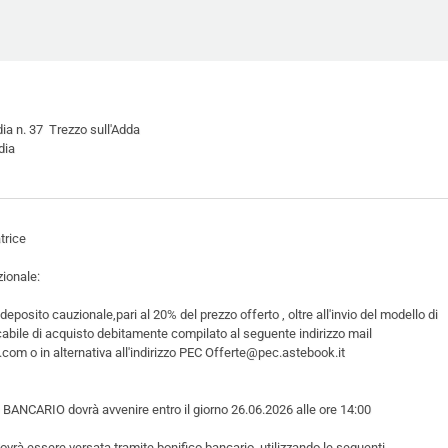
ia n. 37 Trezzo sull'Adda
dia
trice
ionale:
 deposito cauzionale,pari al 20% del prezzo offerto , oltre all'invio del modello di
cabile di acquisto debitamente compilato al seguente indirizzo mail
om o in alternativa all'indirizzo PEC Offerte@pec.astebook.it
ANCARIO dovrà avvenire entro il giorno 26.06.2026 alle ore 14:00
ovrà essere versata tramite bonifico bancario, utilizzando le seguenti