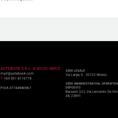
ASTEBOOK S.R.L. A SOCIO UNICO
SEDE LEGALE
mail@astebook.com
Via Larga, 6 - 20122 Milano
T
+39 351 8115718
SEDE AMMINISTRATIVA, OPERATIVA
DEPOSITO
P.IVA 07744980967
Barzanò (LC), Via Leonardo Da Vinc
48, 23891