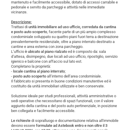
mantenuto e facilmente accessibile, dotato di accessi carrabile e
pedonale e servito da parcheggi e attività nelle immediate
vicinanze.
Descrizione:
Trattasi di
unità immobiliare ad uso ufficio, corredata da cantina
e posto auto scoperto
, facente parte di un più ampio complesso
condominiale sviluppato su quattro piani fuori terra a destinazione
prevalentemente residenziale, oltre a piano interrato destinato a
cantine e area esterna con zona parcheggio.
L’ufficio
è ubicato al piano rialzato
ed è composto da: sala
d’attesa, disimpegno, due locali ad uso ufficio, ripostiglio, servizio
igienico e balcone con affaccio sul lato est.
Completano la proprietà:
-
locale cantina al piano interrato
;
-
posto auto scoperto
all’interno dell’area condominiale.
Il fabbricato si presenta in buone condizioni manutentive ed è
costituito da unità immobiliari utilizzate e ben conservate.
Soluzione ideale per studi professionali, attività amministrative o
sedi operative che necessitano di spazi funzionali, con il valore
aggiunto della cantina e del posto auto pertinenziale, in posizione
ben collegata e facilmente accessibile.
Le richieste
di sopralluogo e documentazione relativa all'immobile
devono essere
formulate ad Astebook entro e non oltre il 3