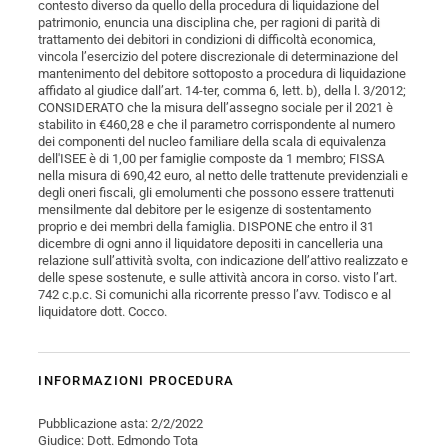
contesto diverso da quello della procedura di liquidazione del
patrimonio, enuncia una disciplina che, per ragioni di parità di
trattamento dei debitori in condizioni di difficoltà economica,
vincola l’esercizio del potere discrezionale di determinazione del
mantenimento del debitore sottoposto a procedura di liquidazione
affidato al giudice dall’art. 14-ter, comma 6, lett. b), della l. 3/2012;
CONSIDERATO che la misura dell’assegno sociale per il 2021 è
stabilito in €460,28 e che il parametro corrispondente al numero
dei componenti del nucleo familiare della scala di equivalenza
dell'ISEE è di 1,00 per famiglie composte da 1 membro; FISSA
nella misura di 690,42 euro, al netto delle trattenute previdenziali e
degli oneri fiscali, gli emolumenti che possono essere trattenuti
mensilmente dal debitore per le esigenze di sostentamento
proprio e dei membri della famiglia. DISPONE che entro il 31
dicembre di ogni anno il liquidatore depositi in cancelleria una
relazione sull’attività svolta, con indicazione dell’attivo realizzato e
delle spese sostenute, e sulle attività ancora in corso. visto l’art.
742 c.p.c. Si comunichi alla ricorrente presso l’avv. Todisco e al
liquidatore dott. Cocco.
INFORMAZIONI PROCEDURA
Pubblicazione asta: 2/2/2022
Giudice: Dott. Edmondo Tota