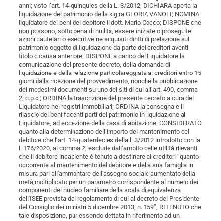
anni; visto l’art. 14-quinquies della L. 3/2012; DICHIARA aperta la
liquidazione del patrimonio della sig.ra GLORIA VANOLI; NOMINA
liquidatore dei beni del debitore il dott. Mario Cocco; DISPONE che
non possono, sotto pena di nullità, essere iniziate o proseguite
azioni cautelari o esecutive né acquisiti diritti di prelazione sul
patrimonio oggetto di liquidazione da parte dei creditori aventi
titolo o causa anteriore; DISPONE a carico del Liquidatore la
comunicazione del presente decreto, della domanda di
liquidazione e della relazione particolareggiata ai creditori entro 15
giorni dalla ricezione del provvedimento, nonché la pubblicazione
dei medesimi documenti su uno dei siti di cui all’art. 490, comma
2, c.p.c.; ORDINA la trascrizione del presente decreto a cura del
Liquidatore nei registri immobiliari; ORDINA la consegna e il
rilascio dei beni facenti parti del patrimonio in liquidazione al
Liquidatore, ad eccezione della casa di abitazione; CONSIDERATO
quanto alla determinazione dell’importo del mantenimento del
debitore che l’art. 14-quaterdecies della l. 3/2012 introdotto con la
l. 176/2020, al comma 2, esclude dall’ambito delle utilità rilevanti
che il debitore incapiente è tenuto a destinare ai creditori “quanto
occorrente al mantenimento del debitore e della sua famiglia in
misura pari all'ammontare dell'assegno sociale aumentato della
metà,moltiplicato per un parametro corrispondente al numero dei
componenti del nucleo familiare della scala di equivalenza
dell'ISEE prevista dal regolamento di cui al decreto del Presidente
del Consiglio dei ministri 5 dicembre 2013, n. 159”; RITENUTO che
tale disposizione, pur essendo dettata in riferimento ad un