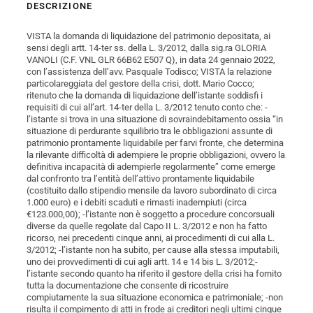
DESCRIZIONE
VISTA la domanda di liquidazione del patrimonio depositata, ai
sensi degli artt. 14-ter ss. della L. 3/2012, dalla sig.ra GLORIA
VANOLI (C.F. VNL GLR 66B62 E507 Q), in data 24 gennaio 2022,
con l’assistenza dell’avv. Pasquale Todisco; VISTA la relazione
particolareggiata del gestore della crisi, dott. Mario Cocco;
ritenuto che la domanda di liquidazione dell’istante soddisfi i
requisiti di cui all’art. 14-ter della L. 3/2012 tenuto conto che: -
l’istante si trova in una situazione di sovraindebitamento ossia “in
situazione di perdurante squilibrio tra le obbligazioni assunte di
patrimonio prontamente liquidabile per farvi fronte, che determina
la rilevante difficoltà di adempiere le proprie obbligazioni, ovvero la
definitiva incapacità di adempierle regolarmente” come emerge
dal confronto tra l’entità dell’attivo prontamente liquidabile
(costituito dallo stipendio mensile da lavoro subordinato di circa
1.000 euro) e i debiti scaduti e rimasti inadempiuti (circa
€123.000,00); -l’istante non è soggetto a procedure concorsuali
diverse da quelle regolate dal Capo II L. 3/2012 e non ha fatto
ricorso, nei precedenti cinque anni, ai procedimenti di cui alla L.
3/2012; -l’istante non ha subito, per cause alla stessa imputabili,
uno dei provvedimenti di cui agli artt. 14 e 14 bis L. 3/2012;-
l’istante secondo quanto ha riferito il gestore della crisi ha fornito
tutta la documentazione che consente di ricostruire
compiutamente la sua situazione economica e patrimoniale; -non
risulta il compimento di atti in frode ai creditori negli ultimi cinque