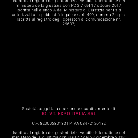
Iscritta al registro dei gestori delle vendite telematiche del
ministero della giustizia con PDG 7 del 17 ottobre 2017;
Iscritta nell‘elenco A del Ministero di Giustizia per i siti
autorizzati alla pubblicità legale ex art. 490, comma 2 c.p.c.
Iscritta al registro degli operatori di comunicazione nr.
29687;
Società soggetta a direzione e coordinamento di:
IG. VT. EXPO ITALIA SRL
C.F. 82000680130 | P.IVA 03472120132
Iscritta al registro dei gestori delle vendite telematiche del
ministero della giustizia con PDG 47 del 28 dicembre 2018;