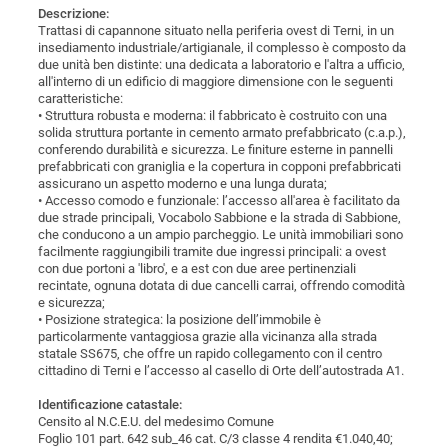
Descrizione:
Trattasi di capannone situato nella periferia ovest di Terni, in un
insediamento industriale/artigianale, il complesso è composto da
due unità ben distinte: una dedicata a laboratorio e l'altra a ufficio,
all'interno di un edificio di maggiore dimensione con le seguenti
caratteristiche:
• Struttura robusta e moderna: il fabbricato è costruito con una
solida struttura portante in cemento armato prefabbricato (c.a.p.),
conferendo durabilità e sicurezza. Le finiture esterne in pannelli
prefabbricati con graniglia e la copertura in copponi prefabbricati
assicurano un aspetto moderno e una lunga durata;
• Accesso comodo e funzionale: l’accesso all'area è facilitato da
due strade principali, Vocabolo Sabbione e la strada di Sabbione,
che conducono a un ampio parcheggio. Le unità immobiliari sono
facilmente raggiungibili tramite due ingressi principali: a ovest
con due portoni a 'libro', e a est con due aree pertinenziali
recintate, ognuna dotata di due cancelli carrai, offrendo comodità
e sicurezza;
• Posizione strategica: la posizione dell’immobile è
particolarmente vantaggiosa grazie alla vicinanza alla strada
statale SS675, che offre un rapido collegamento con il centro
cittadino di Terni e l’accesso al casello di Orte dell’autostrada A1.
Identificazione catastale:
Censito al N.C.E.U. del medesimo Comune
Foglio 101 part. 642 sub_46 cat. C/3 classe 4 rendita €1.040,40;