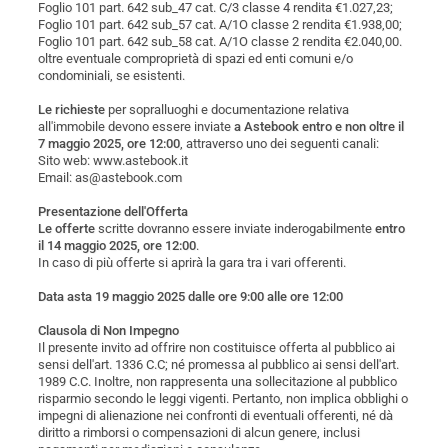
Foglio 101 part. 642 sub_47 cat. C/3 classe 4 rendita €1.027,23;
Foglio 101 part. 642 sub_57 cat. A/1O classe 2 rendita €1.938,00;
Foglio 101 part. 642 sub_58 cat. A/1O classe 2 rendita €2.040,00.
oltre eventuale comproprietà di spazi ed enti comuni e/o
condominiali, se esistenti.
Le richieste
per sopralluoghi e documentazione relativa
all'immobile devono essere inviate
a Astebook entro e non oltre il
7 maggio 2025, ore 12:00
, attraverso uno dei seguenti canali:
Sito web: www.astebook.it
Email: as@astebook.com
Presentazione dell'Offerta
Le offerte
scritte dovranno essere inviate inderogabilmente
entro
il 14 maggio 2025, ore 12:00
.
In caso di più offerte si aprirà la gara tra i vari offerenti.
Data asta 19 maggio 2025 dalle ore 9:00 alle ore 12:00
Clausola di Non Impegno
Il presente invito ad offrire non costituisce offerta al pubblico ai
sensi dell'art. 1336 C.C; né promessa al pubblico ai sensi dell'art.
1989 C.C. Inoltre, non rappresenta una sollecitazione al pubblico
risparmio secondo le leggi vigenti. Pertanto, non implica obblighi o
impegni di alienazione nei confronti di eventuali offerenti, né dà
diritto a rimborsi o compensazioni di alcun genere, inclusi