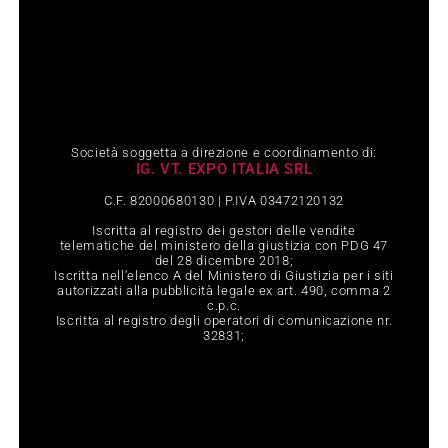
Società soggetta a direzione e coordinamento di:
IG. VT. EXPO ITALIA SRL
C.F. 82000680130 | P.IVA 03472120132
Iscritta al registro dei gestori delle vendite
telematiche del ministero della giustizia con PDG 47
del 28 dicembre 2018;
Iscritta nell‘elenco A del Ministero di Giustizia per i siti
autorizzati alla pubblicità legale ex art. 490, comma 2
c.p.c.
Iscritta al registro degli operatori di comunicazione nr.
32831;