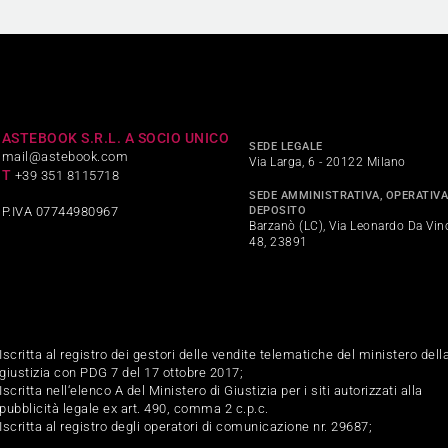
ASTEBOOK S.R.L. A SOCIO UNICO
SEDE LEGALE
mail@astebook.com
Via Larga, 6 - 20122 Milano
T
+39 351 8115718
SEDE AMMINISTRATIVA, OPERATIVA
DEPOSITO
P.IVA 07744980967
Barzanò (LC), Via Leonardo Da Vinc
48, 23891
Iscritta al registro dei gestori delle vendite telematiche del ministero dell
giustizia con PDG 7 del 17 ottobre 2017;
Iscritta nell‘elenco A del Ministero di Giustizia per i siti autorizzati alla
pubblicità legale ex art. 490, comma 2 c.p.c.
Iscritta al registro degli operatori di comunicazione nr. 29687;