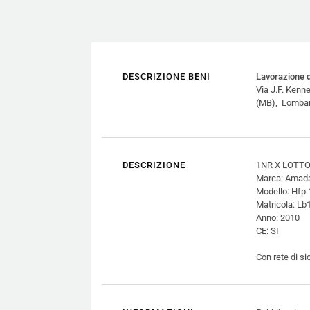
DESCRIZIONE BENI
Lavorazione d
Via J.F. Kenn
(MB), Lombar
DESCRIZIONE
1NR X LOTTO 3
Marca: Amad
Modello: Hfp 1
Matricola: L
Anno: 2010
CE: SI
Con rete di si