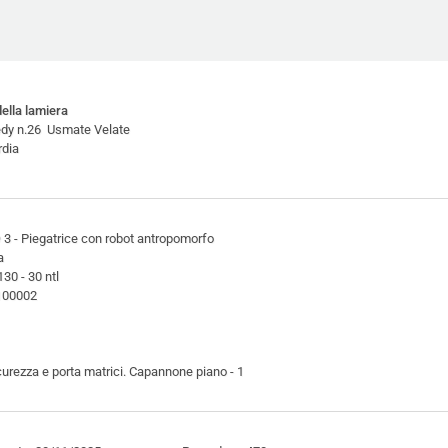
ella lamiera
edy n.26 Usmate Velate
dia
 - Piegatrice con robot antropomorfo
a
30 - 30 ntl
b100002
curezza e porta matrici. Capannone piano - 1