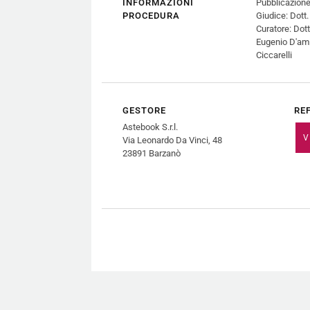
INFORMAZIONI
Pubblicazione
PROCEDURA
Giudice: Dott.
Curatore: Dott
Eugenio D'ami
Ciccarelli
GESTORE
RE
Astebook S.r.l.
V
Via Leonardo Da Vinci, 48
23891 Barzanò