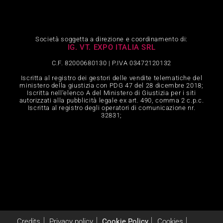
Società soggetta a direzione e coordinamento di:
IG. VT. EXPO ITALIA SRL
C.F. 82000680130 | P.IVA 03472120132
Iscritta al registro dei gestori delle vendite telematiche del
ministero della giustizia con PDG 47 del 28 dicembre 2018;
Iscritta nell‘elenco A del Ministero di Giustizia per i siti
autorizzati alla pubblicità legale ex art. 490, comma 2 c.p.c.
Iscritta al registro degli operatori di comunicazione nr.
32831;
Credits
Privacy policy
Cookie Policy
Cookies