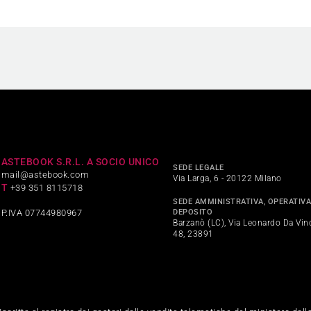
ASTEBOOK S.R.L. A SOCIO UNICO
SEDE LEGALE
mail@astebook.com
Via Larga, 6 - 20122 Milano
T
+39 351 8115718
SEDE AMMINISTRATIVA, OPERATIVA
DEPOSITO
P.IVA 07744980967
Barzanò (LC), Via Leonardo Da Vinc
48, 23891