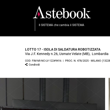
Il SISTEMA che cambia il SISTEMA
LOTTO 17 - ISOLA DI SALDATURA ROBOTIZZATA
Via J.F. Kennedy n.26, Usmate Velate (MB), Lombardia
COD: FIM-MI-NC-LV-122#9416 | PROC. N. 478/2025 - MILANO (1322
Condividi