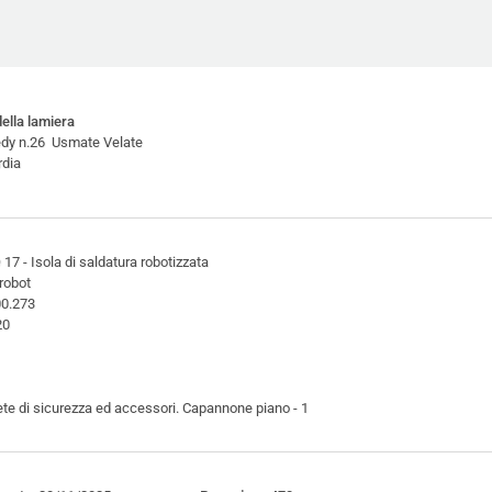
ella lamiera
edy n.26 Usmate Velate
dia
7 - Isola di saldatura robotizzata
robot
00.273
20
ete di sicurezza ed accessori. Capannone piano - 1