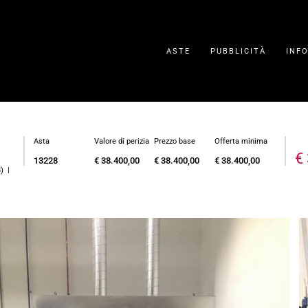
ASTE
PUBBLICITÀ
INF
Asta
Valore di perizia
Prezzo base
Offerta minima
€
13228
€ 38.400,00
€ 38.400,00
€ 38.400,00
8) |