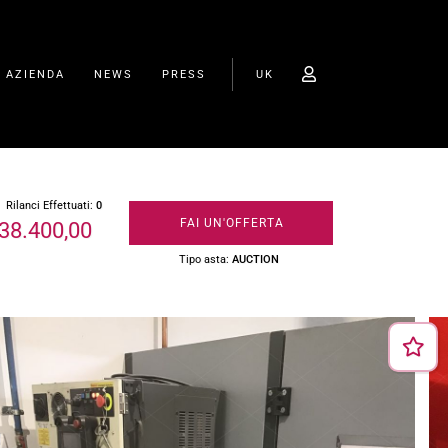
O AZIENDA
NEWS
PRESS
UK
Rilanci Effettuati:
0
FAI UN'OFFERTA
 38.400,00
Tipo asta:
AUCTION