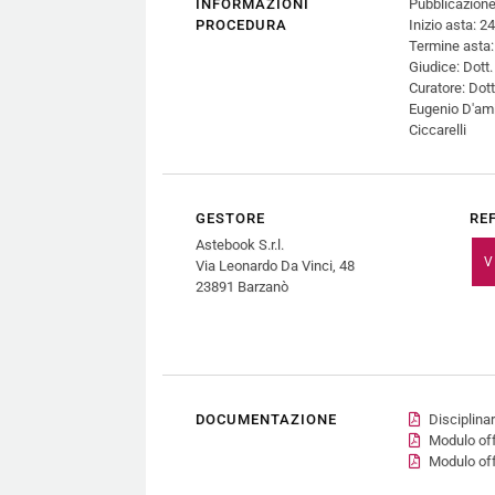
INFORMAZIONI
Pubblicazione
PROCEDURA
Inizio asta: 
Termine asta
Giudice: Dott.
Curatore: Dott
Eugenio D'ami
Ciccarelli
GESTORE
RE
Astebook S.r.l.
V
Via Leonardo Da Vinci, 48
23891 Barzanò
DOCUMENTAZIONE
Disciplinar
Modulo off
Modulo off