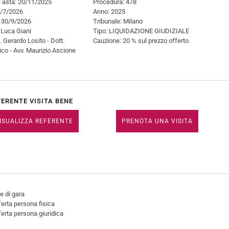
 asta: 20/11/2025
Procedura: 478
24/7/2026
Anno: 2025
: 30/9/2026
Tribunale: Milano
 Luca Giani
Tipo: LIQUIDAZIONE GIUDIZIALE
. Gerardo Losito - Dott.
Cauzione: 20 % sul prezzo offerto
co - Avv. Maurizio Ascione
FERENTE VISITA BENE
ISUALIZZA REFERENTE
PRENOTA UNA VISITA
e di gara
erta persona fisica
erta persona giuridica