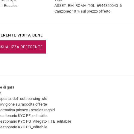
 I-Resales
ASSET_RM_ROMA_TOL_6944320040_6
Cauzione: 10 % sul prezzo offerto
FERENTE VISITA BENE
ISUALIZZA REFERENTE
e di gara
a
oposta_def_outsourcing_std
vvigione su raccolta offerte
ormativa privacy i-resales regold
estionario KYC PF_editabile
stionario KYC PG_Allegato I_TE_editabile
estionario KYC PG_editabile