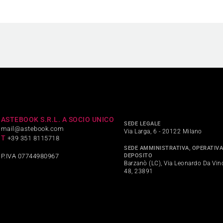
ASTEBOOK S.R.L. A SOCIO UNICO
SEDE LEGALE
mail@astebook.com
Via Larga, 6 - 20122 Milano
T
+39 351 8115718
SEDE AMMINISTRATIVA, OPERATIVA
DEPOSITO
P.IVA 07744980967
Barzanò (LC), Via Leonardo Da Vinc
48, 23891