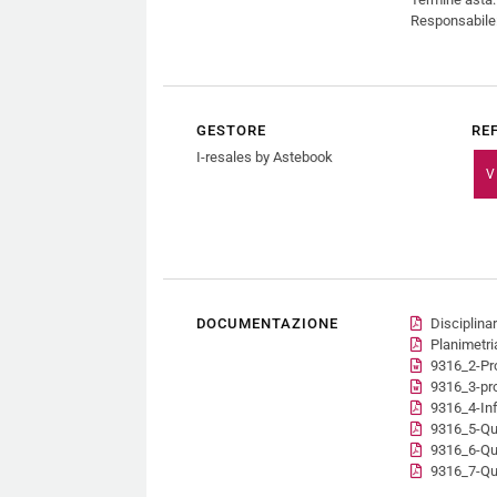
Responsabile:
GESTORE
RE
I-resales by Astebook
V
DOCUMENTAZIONE
Disciplinar
Planimetri
9316_2-Pr
9316_3-pro
9316_4-Inf
9316_5-Qu
9316_6-Que
9316_7-Qu