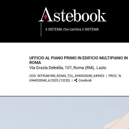
Il SISTEMA che cambia il SISTEMA
UFFICIO AL PIANO PRIMO IN EDIFICIO MULTIPIANO IN
ROMA
Via Grazia Deledda, 107, Roma (RM), Lazio
COD: INTRUM-RM_ROMA_TOL_6944320040_6#9423 | PROC. N.
6944320040_6/2025 (13235) |
Condividi