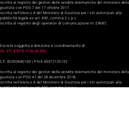
Iscritta al registro dei gestori delle vendite telematiche del ministero dell
giustizia con PDG 7 del 17 ottobre 2017;
Iscritta nell‘elenco A del Ministero di Giustizia per i siti autorizzati alla
pubblicità legale ex art. 490, comma 2 c.p.c.
Iscritta al registro degli operatori di comunicazione nr. 29687;
Società soggetta a direzione e coordinamento di:
IG. VT. EXPO ITALIA SRL
C.F. 82000680130 | P.IVA 03472120132
Iscritta al registro dei gestori delle vendite telematiche del ministero dell
giustizia con PDG 47 del 28 dicembre 2018;
Iscritta nell‘elenco A del Ministero di Giustizia per i siti autorizzati alla
pubblicità legale ex art. 490, comma 2 c.p.c.
Iscritta al registro degli operatori di comunicazione nr. 32831;
ght Aste immobiliari e mobiliari - vendite giudiziarie immobiliari e mobiliari - Asteboo