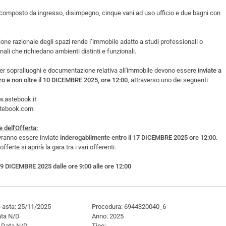
composto da ingresso, disimpegno, cinque vani ad uso ufficio e due bagni con
one razionale degli spazi rende l’immobile adatto a studi professionali o
ionali che richiedano ambienti distinti e funzionali.
er sopralluoghi e documentazione relativa all'immobile devono essere
inviate a
o e non oltre il 10 DICEMBRE 2025, ore 12:00
, attraverso uno dei seguenti
w.astebook.it
stebook.com
 dell'Offerta:
ranno essere inviate
inderogabilmente entro il 17 DICEMBRE 2025 ore 12:00
.
offerte si aprirà la gara tra i vari offerenti.
 DICEMBRE 2025 dalle ore 9:00 alle ore 12:00
 asta: 25/11/2025
Procedura: 6944320040_6
Data N/D
Anno: 2025
: Data N/D
Tipo: