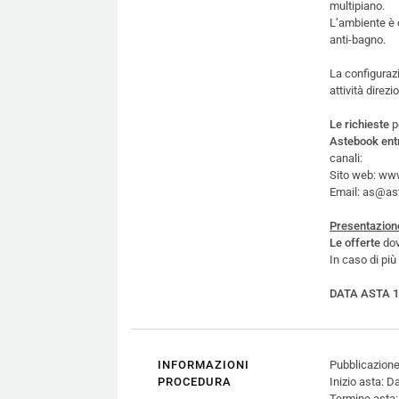
multipiano.
L’ambiente è 
anti-bagno.
La configurazi
attività direz
Le richieste
p
Astebook entr
canali:
Sito web: ww
Email: as@a
Presentazione
Le offerte
dov
In caso di più 
DATA ASTA 19
INFORMAZIONI
Pubblicazione
PROCEDURA
Inizio asta: 
Termine asta