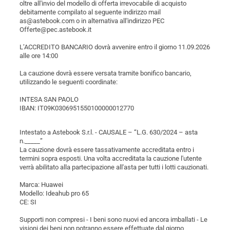
oltre all'invio del modello di offerta irrevocabile di acquisto
debitamente compilato al seguente indirizzo mail
as@astebook.com o in alternativa all'indirizzo PEC
Offerte@pec.astebook.it
L’ACCREDITO BANCARIO dovrà avvenire entro il giorno 11.09.2026
alle ore 14:00
La cauzione dovrà essere versata tramite bonifico bancario,
utilizzando le seguenti coordinate:
INTESA SAN PAOLO
IBAN: IT09K0306951550100000012770
Intestato a Astebook S.r.l. - CAUSALE – “L.G. 630/2024 – asta
n._____”
La cauzione dovrà essere tassativamente accreditata entro i
termini sopra esposti. Una volta accreditata la cauzione l'utente
verrà abilitato alla partecipazione all'asta per tutti i lotti cauzionati.
Marca: Huawei
Modello: Ideahub pro 65
CE: SI
Supporti non compresi - I beni sono nuovi ed ancora imballati - Le
visioni dei beni non potranno essere effettuate dal giorno